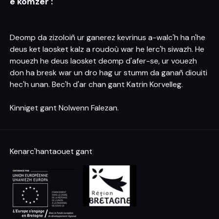
e komzer :
Deomp da zizoloiñ ur ganerez kevrinus a-walc'h ha n'he
deus ket laosket kalz a roudoù war he lerc'h siwazh. He
mouezh he deus laosket deomp d'afer-se, ur vouezh
don ha bresk war un dro hag ur stumm da ganañ diouiti
hec'h unan. Bec'h d'ar chan gant Katrin Korvelleg.
Kinniget gant Nolwenn Falezan.
Kenarc'hantaouet gant