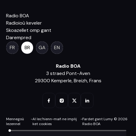
Radio BOA
Radioioù keveler
Skoazellet omp gant
Darempred
FR
BR
GA
EN
Radio BOA
3 straed Pont-Aven
29300 Kemperle, Breizh, Frans
Mennegoù
-
Al lec'hienn-mañ ne implij
-
Fardet gant Lumy © 2026
lezennel
ket cookies
Radio BOA