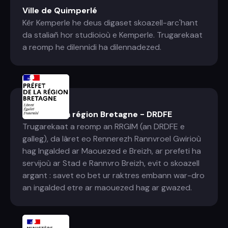
Ville de Quimperlé
Kêr Kemperle he deus digaset skoazell-arc'hant
da staliañ hor studioioù e Kemperle. Trugarekaat
a reomp he dilennidi ha dilennadezed.
Préfet de la région Bretagne - DRDFE
Trugarekaat a reomp an RRGIM (an DRDFE e
galleg), da lâret eo Rennerezh Rannvroel Gwirioù
hag Ingalded ar Maouezed e Breizh, ar prefeti ha
servijoù ar Stad e Rannvro Breizh, evit o skoazell
argant : savet eo bet ur raktres embann war-dro
an ingalded etre ar maouezed hag ar gwazed.