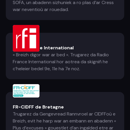
SOFA, un abadenn sizhuniek a ro plas d’ar Cress
war neventioù ar rouedad.
Radio France International
« Breizh digor war ar bed ». Trugarez da Radio
France International hor aotrea da skigniñ he
c’heleier bedel 9e, 11e ha 7e noz.
FR-CIDFF de Bretagne
Trugarez da Gengevread Rannvroel ar CIDFFoù e
Breizh, evit he harp war an embann en abadenn «
Plus d’excuses » gouestlet d’an ingalded etre ar