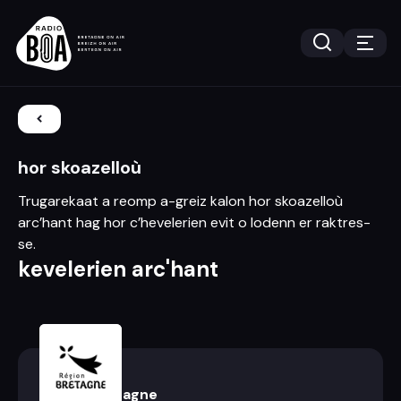
hor skoazelloù
Trugarekaat a reomp a-greiz kalon hor skoazelloù
arc’hant hag hor c’hevelerien evit o lodenn er raktres-
se.
kevelerien arc'hant
Région Bretagne