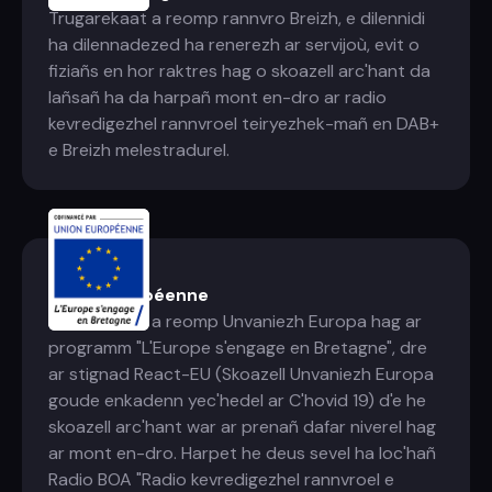
Trugarekaat a reomp rannvro Breizh, e dilennidi
ha dilennadezed ha renerezh ar servijoù, evit o
fiziañs en hor raktres hag o skoazell arc'hant da
lañsañ ha da harpañ mont en-dro ar radio
kevredigezhel rannvroel teiryezhek-mañ en DAB+
e Breizh melestradurel.
Union Européenne
Trugarekaat a reomp Unvaniezh Europa hag ar
programm "L'Europe s'engage en Bretagne", dre
ar stignad React-EU (Skoazell Unvaniezh Europa
goude enkadenn yec'hedel ar C'hovid 19) d'e he
skoazell arc'hant war ar prenañ dafar niverel hag
ar mont en-dro. Harpet he deus sevel ha loc'hañ
Radio BOA "Radio kevredigezhel rannvroel e