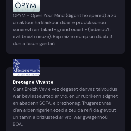
OPYM
OPYM – Open Your Mind (digorit ho spered) a zo
un aktour ha klaskour dibar e produksionoù
sonerezh an takad « grand ouest » (ledanoc’h
evit breizh neuze). Bep miz e reomp un dibab 3
don a feson gantañ.
Bretagne Vivante
Gant Breizh Vev e vez degaset danvez talvoudus
war bevliesseurted ar vro, en ur rubrikenn skignet
en abadenn SOFA, e brezhoneg. Trugarez vras
d’an arbennigerien.ezed a zeu da reiñ da glevout
un tamm a briziusted ar vro, war gwagennoù
BOA.