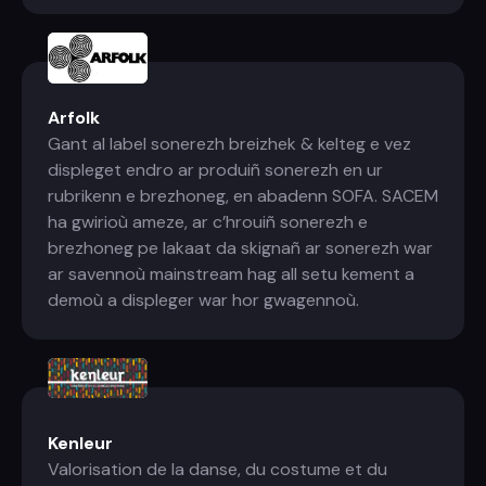
Arfolk
Gant al label sonerezh breizhek & kelteg e vez
displeget endro ar produiñ sonerezh en ur
rubrikenn e brezhoneg, en abadenn SOFA. SACEM
ha gwirioù ameze, ar c’hrouiñ sonerezh e
brezhoneg pe lakaat da skignañ ar sonerezh war
ar savennoù mainstream hag all setu kement a
demoù a displeger war hor gwagennoù.
Kenleur
Valorisation de la danse, du costume et du