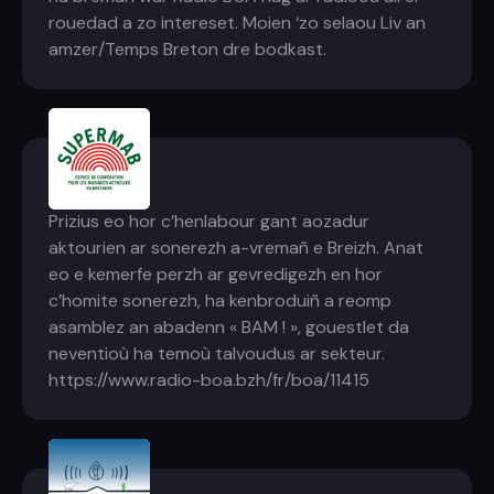
rouedad a zo intereset. Moien ‘zo selaou Liv an
amzer/Temps Breton dre bodkast.
Supermab
Prizius eo hor c’henlabour gant aozadur
aktourien ar sonerezh a-vremañ e Breizh. Anat
eo e kemerfe perzh ar gevredigezh en hor
c’homite sonerezh, ha kenbroduiñ a reomp
asamblez an abadenn « BAM ! », gouestlet da
neventioù ha temoù talvoudus ar sekteur.
https://www.radio-boa.bzh/fr/boa/11415