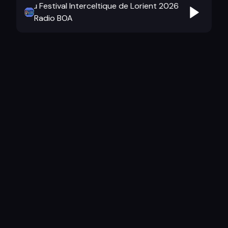
urnal du Festival Interceltique de Lorient 2026
Le journal du
Radio BOA
Kenarc'hantaouet gant