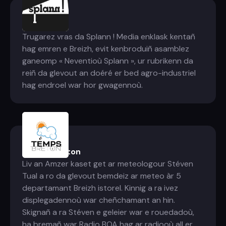
Splann !
Trugarez vras da Splann ! Media enklask kentañ
hag emren e Breizh, evit kenbroduiñ asamblez
ganeomp « Neventioù Splann », ur rubrikenn da
reiñ da glevout an doéré er bed agro-industriel
hag endroel war hor gwagennoù.
Temps breton
Liv an Amzer kaset get ar meteologour Stéven
Tual a ro da glevout bemdeiz ar meteo àr 5
departamant Breizh istorel. Kinnig a ra ivez
displegadennoù war cheñchamant an hin.
Skignañ a ra Stéven e geleier war e rouedadoù,
ha bremañ war Radio BOA hag ar radiooù all er