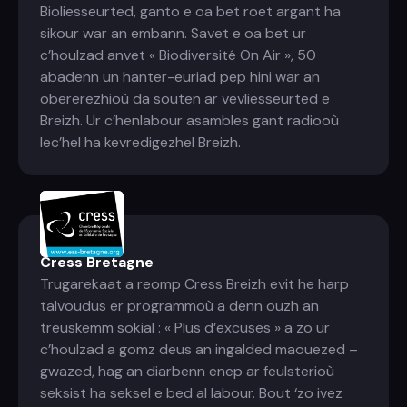
Bioliesseurted, ganto e oa bet roet argant ha
sikour war an embann. Savet e oa bet ur
c’houlzad anvet « Biodiversité On Air », 50
abadenn un hanter-euriad pep hini war an
obererezhioù da souten ar vevliesseurted e
Breizh. Ur c’henlabour asambles gant radiooù
lec’hel ha kevredigezhel Breizh.
Cress Bretagne
Trugarekaat a reomp Cress Breizh evit he harp
talvoudus er programmoù a denn ouzh an
treuskemm sokial : « Plus d’excuses » a zo ur
c’houlzad a gomz deus an ingalded maouezed –
gwazed, hag an diarbenn enep ar feulsterioù
seksist ha seksel e bed al labour. Bout ‘zo ivez