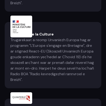
Breizh".
Ministère de la Culture
Trugarekaat a reomp Unvaniezh Europa hag ar
programm "L'Europe s'engage en Bretagne", dre
ar stignad React-EU (Skoazell Unvaniezh Europa
goude enkadenn yec'hedel ar C'hovid 19) d'e he
skoazell arc'hant war ar prenañ dafar niverel hag
ar mont en-dro. Harpet he deus sevel ha loc'hañ
Radio BOA "Radio kevredigezhel rannvroel e
Breizh".