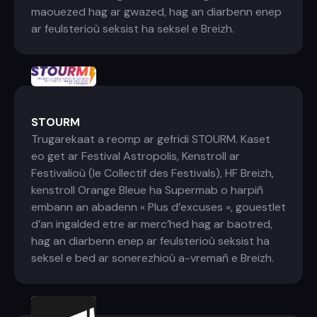
maouezed hag ar gwazed, hag an diarbenn enep
ar feulsterioù seksist ha seksel e Breizh.
STOURM
Trugarekaat a reomp ar gefridi STOURM. Kaset
eo get ar Festival Astropolis, Kenstroll ar
Festivalioù (le Collectif des Festivals), HF Breizh,
kenstroll Orange Bleue ha Supermab o harpiñ
embann an abadenn « Plus d’excuses », gouestlet
d’an ingalded etre ar merc’hed hag ar baotred,
hag an diarbenn enep ar feulsterioù seksist ha
seksel e bed ar sonerezhioù a-vremañ e Breizh.