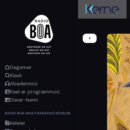
Degemer
Klask
Abadennoù
Kael ar programmoù
Diwar-benn
RADIO BOA HAG E RADIOIOÙ KEVELER
Keleier