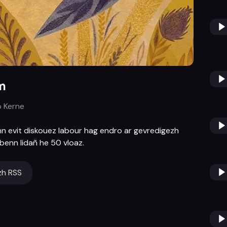
m
o Kerne
nn evit diskouez labour hag endro ar gevredigezh
enn lidañ he 50 vloaz.
h RSS