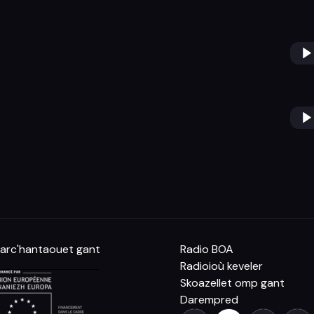
arc'hantaouet gant
Radio BOA
Radioioù keveler
Skoazellet omp gant
Darempred