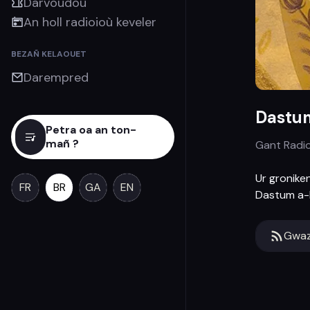
Darvoudoù
An holl radioioù keveler
BEZAÑ KELAOUET
Darempred
Dastu
Petra oa an ton-
mañ ?
Gant
Radi
Ur gronike
FR
BR
GA
EN
Dastum a-b
Gwaz