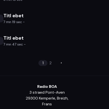
Titl ebet
7 mn 19 sec -
Titl ebet
7 mn 47 sec -
1
2
Radio BOA
3 straed Pont-Aven
29300 Kemperle, Breizh,
Frans