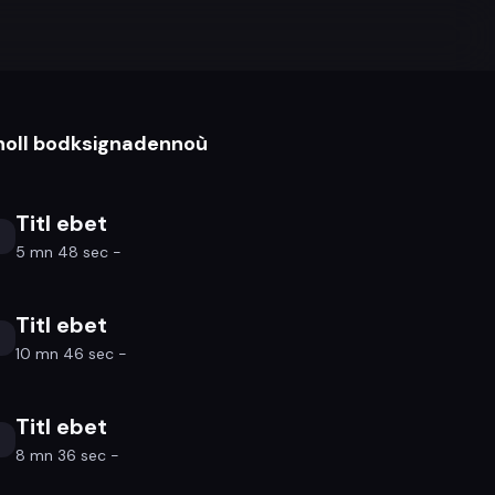
holl bodksignadennoù
Titl ebet
5 mn 48 sec -
Titl ebet
10 mn 46 sec -
Titl ebet
8 mn 36 sec -