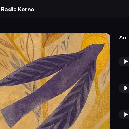
Radio Kerne
An 