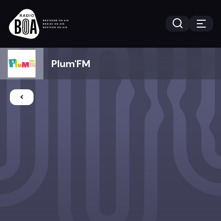
Plum'FM