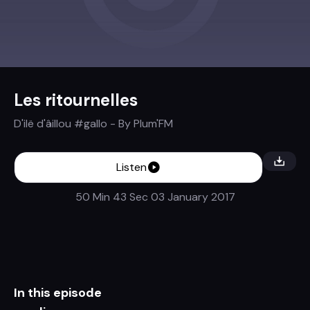
Les ritournelles
D'ilë d'âillou #gallo
- By
Plum'FM
Listen
50 Min 43 Sec
03 January 2017
In this episode