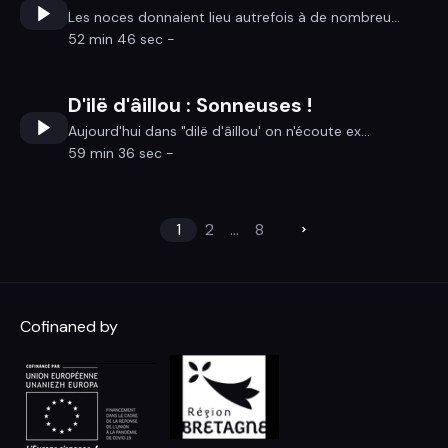
Les noces donnaient lieu autrefois à de nombreu...
52 min 46 sec -
D'ilë d'âillou : Sonneuses !
Aujourd'hui dans "dilë d'âillou' on n'écoute ex...
59 min 36 sec -
1
2
...
8
Cofinaned by