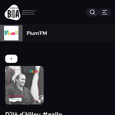
Plum'FM
D'ilë d'âillou #gallo