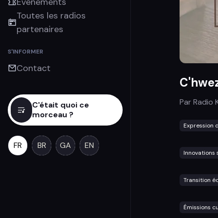
Évènements
Toutes les radios
partenaires
S'INFORMER
Contact
C'hwez
Par
Radio 
C'était quoi ce
morceau ?
Expression d
FR
BR
GA
EN
Innovations 
Transition é
Émissions cu