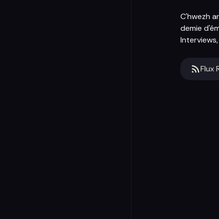
C'hwezh an 
demie d'ém
Interviews
Flux 