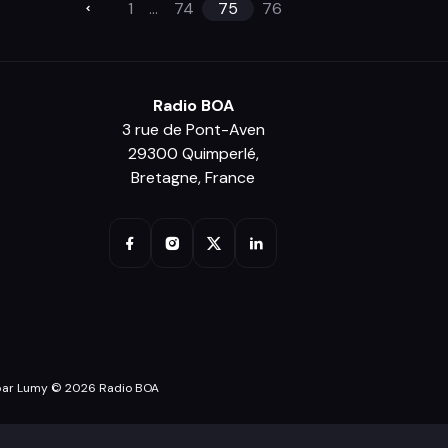
1
...
74
75
76
Radio BOA
3 rue de Pont-Aven
29300 Quimperlé,
Bretagne, France
par Lumy © 2026 Radio BOA