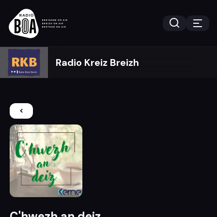
Radio Kreiz Breizh
C'hwezh an deiz