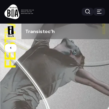
Transistoc’h