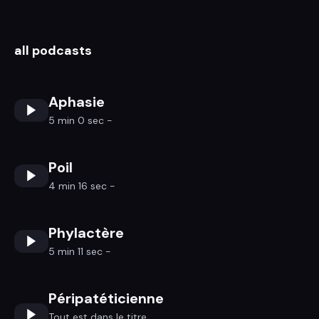
all podcasts
Aphasie
5 min 0 sec -
Poil
4 min 16 sec -
Phylactère
5 min 11 sec -
Péripatéticienne
Tout est dans le titre...