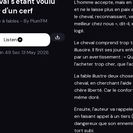
al s'étant voulu
L’homme accepte, mais en éc
et ne le laisse plus en paix
 d'un cerf
le cheval, reconnaissant, ve
 à fables
- By
Plum'FM
meilleur chez nous », dit-il
logé.
Listen
Le cheval comprend trop tar
illusoire. Il finit ses jours
in 49 Sec
13 May 2026
par un avertissement : « Qu
l’acheter trop cher, que l’a
La fable illustre deux chose
cheval, en cherchant l’aid
chère liberté. Car le confo
même doré.
Ensuite, l'auteur va rappel
en faisant appel à un tiers
dangereux que son ennemi i
tort subi.