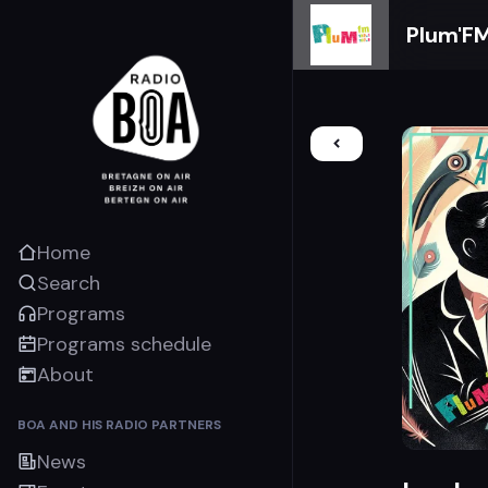
Plum'F
Home
Search
Programs
Programs schedule
About
BOA AND HIS RADIO PARTNERS
News