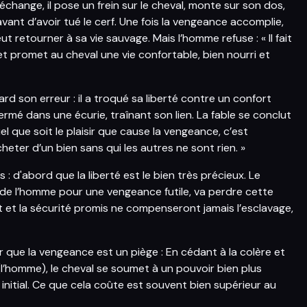
hange, il pose un frein sur le cheval, monte sur son dos,
 avant d’avoir tué le cerf. Une fois la vengeance accomplie,
ut retourner à sa vie sauvage. Mais l’homme refuse : « Il fait
, et promet au cheval une vie confortable, bien nourri et
d son erreur : il a troqué sa liberté contre un confort
 enfermé dans une écurie, traînant son lien. La fable se conclut
el que soit le plaisir que cause la vengeance, c’est
cheter d’un bien sans qui les autres ne sont rien. »
s : d'abord que la liberté est le bien très précieux. Le
e de l’homme pour une vengeance futile, va perdre cette
rt et la sécurité promis ne compenseront jamais l’esclavage,
er que la vengeance est un piège : En cédant à la colère et
 (l’homme), le cheval se soumet à un pouvoir bien plus
nitial. Ce que cela coûte est souvent bien supérieur au