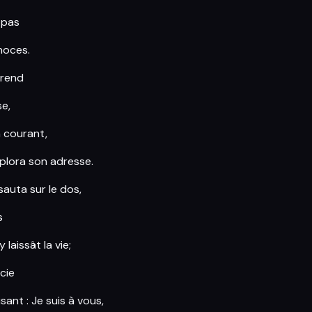
 pas
noces.
érend
se,
n courant,
mplora son adresse.
 sauta sur le dos,
s
 laissât la vie;
rcie
sant : Je suis à vous,