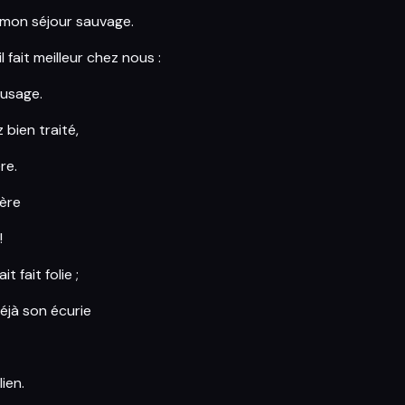
 mon séjour sauvage.
l fait meilleur chez nous :
 usage.
bien traité,
re.
hère
!
t fait folie ;
déjà son écurie
ien.