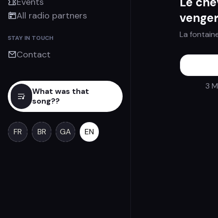
Le chev
Events
All radio partners
venger
La fontaine
STAY IN TOUCH
Contact
3 M
What was that
song??
FR
BR
GA
EN