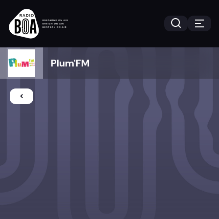
Plum'FM