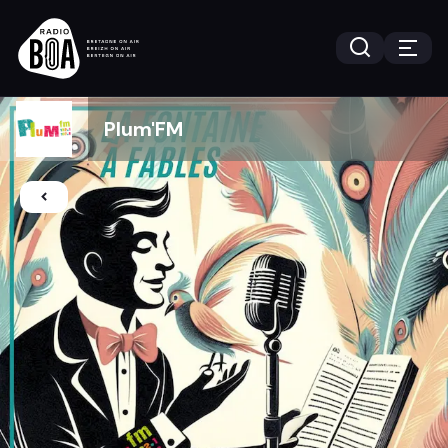
Plum'FM