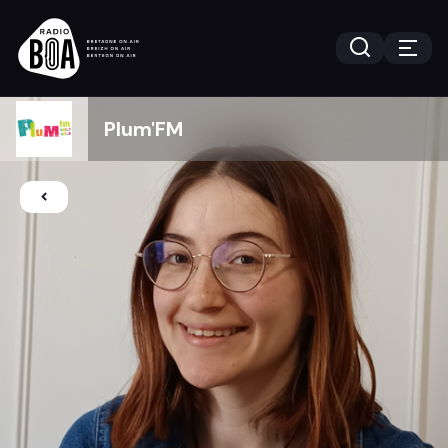
Plum'FM