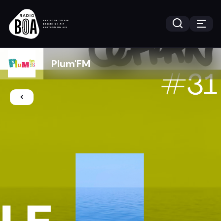
Plum'FM