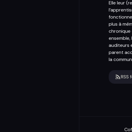
Elle leur (
l’apprenti
fonctionne
plus à mêm
chronique 
ensemble, l
auditeurs 
parent acc
la communi
RSS 
Cof