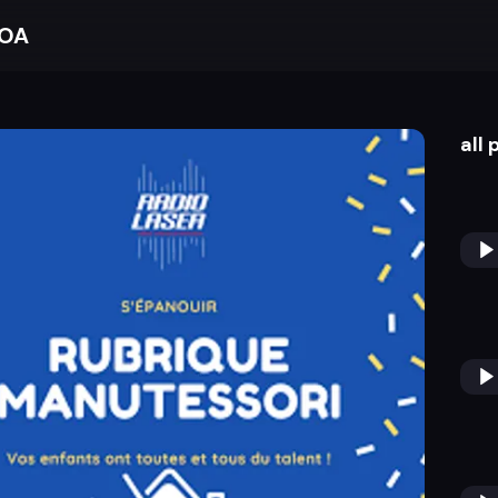
BOA
all