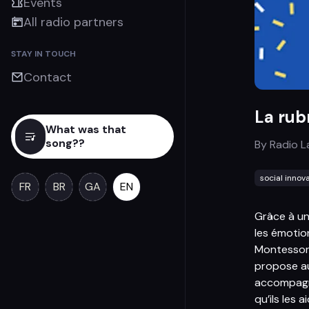
Events
All radio partners
STAY IN TOUCH
Contact
La rub
What was that
song??
By
Radio L
social innov
FR
BR
GA
EN
Grâce à un
les émotion
Montessor
propose au
accompagne
qu’ils les 