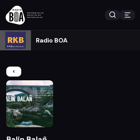
Radio BOA
Balin Balañ