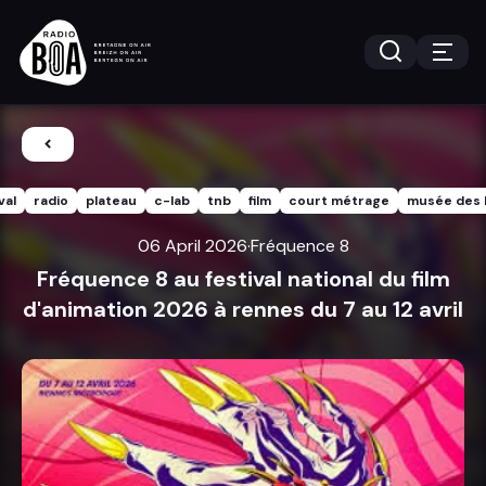
val
radio
plateau
c-lab
tnb
film
court métrage
musée des 
06 April 2026
·
Fréquence 8
Fréquence 8 au festival national du film
d'animation 2026 à rennes du 7 au 12 avril