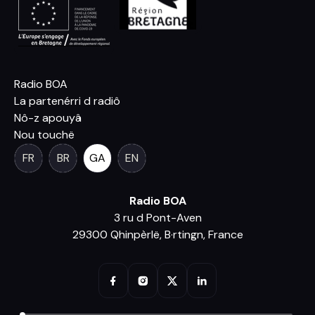
Radio BOA
La partenérri d radiô
Nô-z apouyâ
Nou touchë
FR
BR
GA
EN
Radio BOA
3 ru d Pont-Aven
29300 Qhinpèrlë, B·rtingn, France