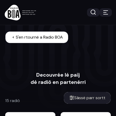
S'en rtournë a Radio BOA
Decouvrée lé païj
dé radiô en partenérri
Sâssë parr sortt
15 radiô