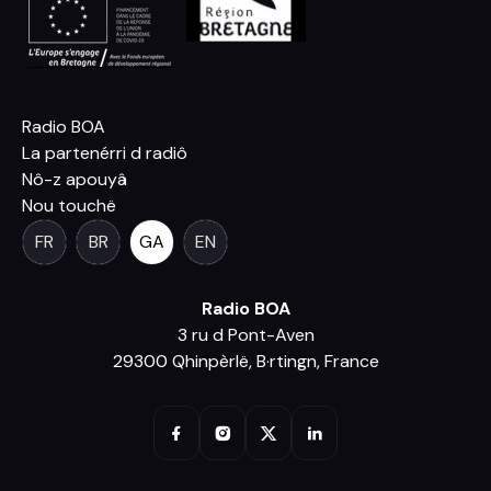
Radio BOA
La partenérri d radiô
Nô-z apouyâ
Nou touchë
FR
BR
GA
EN
Radio BOA
3 ru d Pont-Aven
29300 Qhinpèrlë, B·rtingn, France