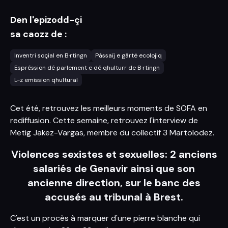
Den l'epizodd-çi
sa caozz de :
Inventri soçial en B·rtingn
Pâssaïj e gârtë ecolojiq
Espréssion dé parlement e dé qhulturr de B·rtingn
L-z emission qhultural
Cet été, retrouvez les meilleurs moments de SOFA en
rediffusion. Cette semaine, retrouvez l'interview de
Metig Jakez-Vargas, membre du collectif 3 Martolodez.
Violences sexistes et sexuelles: 2 anciens
salariés de Genavir ainsi que son
ancienne direction, sur le banc des
accusés au tribunal à Brest.
C'est un procès à marquer d'une pierre blanche qui