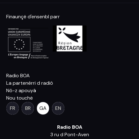
Finaunçë d'ensenbl parr
Radio BOA
La partenérri d radiô
Nô-z apouyâ
Nou touchë
FR
BR
GA
EN
Radio BOA
3 ru d Pont-Aven