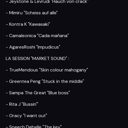
- Jeystone & Levrudi "Hauch von crack"
- Mimiru "Scheiss auf alle"
- Kontra K "Kawasaki"
- Camaleonica "Cada mañana"
- AgaresRoshi "Impudicus"
LA SESSION "MARKET SOUND" :
- TrueMendous "Skin colour mahogany"
- Greentea Peng "Stuck in the middle"
- Sampa The Great "Blue boss"
- Rita J "Bussin'"
- Oracy "I want out"
- Speech Debelle "The key"