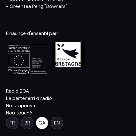
- Greentea Peng "Downers"
Finaunçë d'ensenbl parr
Radio BOA
La partenérri d radiô
Nô-z apouyâ
Nou touchë
FR
BR
GA
EN