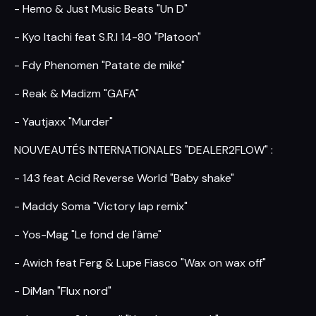
- Hemo & Just Music Beats "Un D"
- Kyo Itachi feat S.R.I 14-80 "Platoon"
- Fdy Phenomen "Patate de mike"
- Reak & Madizm "GAFA"
- Yautjaxx "Murder"
NOUVEAUTÉS INTERNATIONALES "DEALER2FLOW" :
- 143 feat Acid Reverse World "Baby shake"
- Maddy Soma "Victory lap remix"
- Yos-Mag "Le fond de l'âme"
- Awich feat Ferg & Lupe Fiasco "Wax on wax off"
- DiMan "Flux nord"