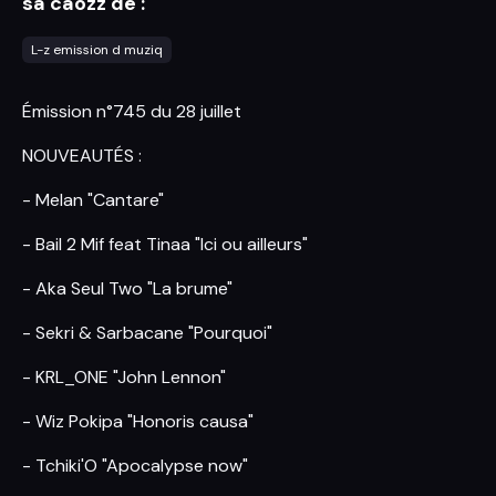
sa caozz de :
L-z emission d muziq
Émission n°745 du 28 juillet
NOUVEAUTÉS :
- Melan "Cantare"
- Bail 2 Mif feat Tinaa "Ici ou ailleurs"
- Aka Seul Two "La brume"
- Sekri & Sarbacane "Pourquoi"
- KRL_ONE "John Lennon"
- Wiz Pokipa "Honoris causa"
- Tchiki'O "Apocalypse now"