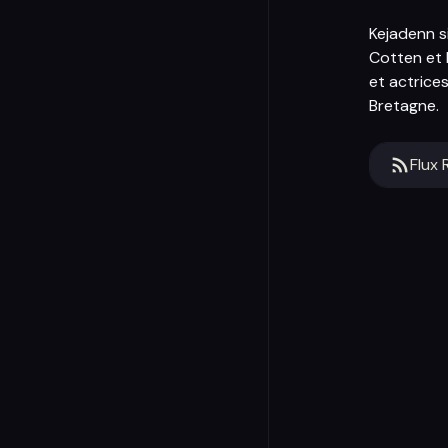
Kejadenn s
Cotten et 
et actrices
Bretagne.
Flux 