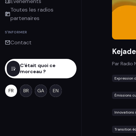
Évènements
Toutes les radios
partenaires
S'INFORMER
Contact
Kejad
Par
Radio 
C'était quoi ce
morceau ?
Expression d
FR
BR
GA
EN
Émissions cu
Innovations 
Transition é