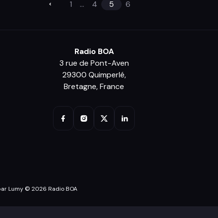
1
...
4
5
6
Radio BOA
3 rue de Pont-Aven
29300 Quimperlé,
Bretagne, France
par Lumy © 2026 Radio BOA