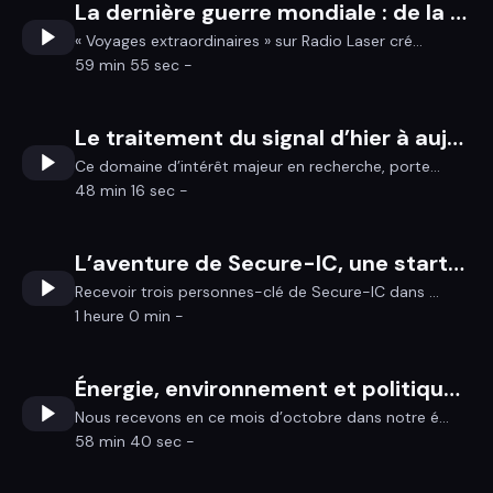
La dernière guerre mondiale : de la collaboration aux exils
« Voyages extraordinaires » sur Radio Laser cré...
59 min 55 sec -
Le traitement du signal d’hier à aujourd’hui avec Lotfi Senhadji, Professeur à l’Université de Rennes
Ce domaine d’intérêt majeur en recherche, porte...
48 min 16 sec -
L’aventure de Secure-IC, une start-up bretonne aujourd’hui partout dans le monde
Recevoir trois personnes-clé de Secure-IC dans ...
1 heure 0 min -
Énergie, environnement et politique de l’habitat : un entretien avec Marie Ruellan
Nous recevons en ce mois d’octobre dans notre é...
58 min 40 sec -