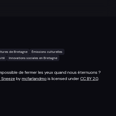
ltures de Bretagne
Émissions culturelles
sité
Innovations sociales en Bretagne
mpossible de fermer les yeux quand nous éternuons ?
 Sneeze
by
mcfarlandmo
is licensed under
CC BY 2.0
.