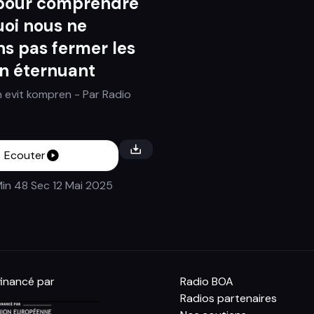
pour comprendre
oi nous ne
s pas fermer les
n éternuant
 evit kompren
- Par
Radio
Ecouter
Min 48 Sec
12 Mai 2025
inancé par
Radio BOA
Radios partenaires