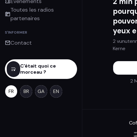
2 min 
Évènements
Toutes les radios
pourqu
partenaires
pouvon
yeux e
S'INFORMER
2 vunutenn
Contact
Kerne
C'était quoi ce
morceau ?
2 
FR
BR
GA
EN
Cof