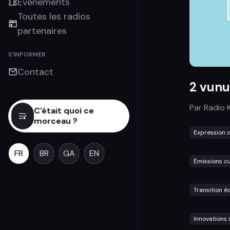
Évènements
Toutes les radios
partenaires
S'INFORMER
Contact
2 vunu
Par
Radio 
C'était quoi ce
morceau ?
Expression d
FR
BR
GA
EN
Émissions cu
Transition é
Innovations 