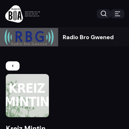
Radio Bro Gwened
Kreiz Mintin