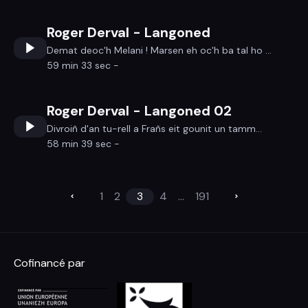
Roger Derval - Langoned
Demat deoc'h Melani ! Marsen eh oc'h ba tal ho ...
59 min 33 sec -
Roger Derval - Langoned 02
Divroiñ d'an tu-rell a Frañs eit gounit un tamm...
58 min 39 sec -
1
2
3
4
...
191
Cofinancé par