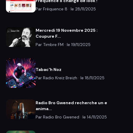
Fréquence 8 change de look !
Par Fréquence 8 · le
28/11/2025
Mercredi 19 Novembre 2025 :
Coupure F...
Par Timbre FM · le
19/11/2025
Tabac'h Noz
Par Radio Kreiz Breizh · le
18/11/2025
Radio Bro Gwened recherche un·e
anima...
Par Radio Bro Gwened · le
14/11/2025