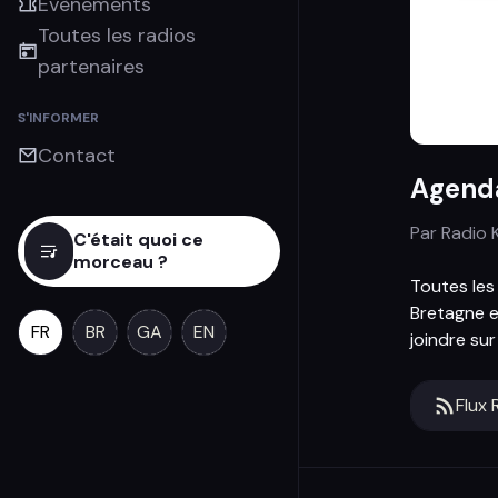
Évènements
Toutes les radios
partenaires
S'INFORMER
Contact
Agenda
Par
Radio K
C'était quoi ce
morceau ?
Toutes les
Bretagne e
FR
BR
GA
EN
joindre su
Flux 