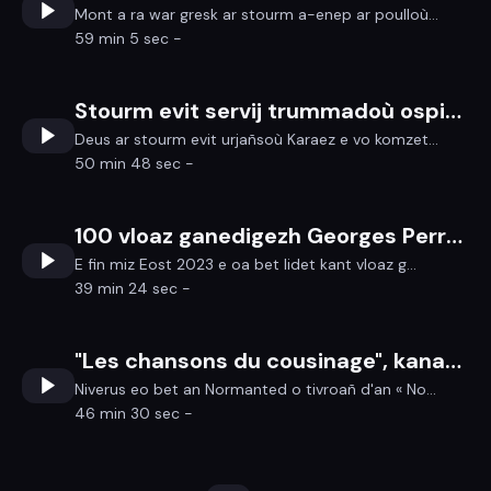
Mont a ra war gresk ar stourm a-enep ar poulloù...
59 min 5 sec -
Stourm evit servij trummadoù ospital Karaez
Deus ar stourm evit urjañsoù Karaez e vo komzet...
50 min 48 sec -
100 vloaz ganedigezh Georges Perros gant Louis-Jacques Suignard
E fin miz Eost 2023 e oa bet lidet kant vloaz g...
39 min 24 sec -
"Les chansons du cousinage", kanaouennoù boutin etre Normandi ha Norzh Amerika
Niverus eo bet an Normanted o tivroañ d'an « No...
46 min 30 sec -