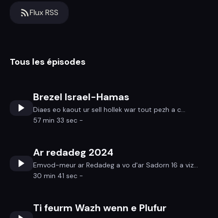
Flux RSS
Tous les épisodes
Brezel Israel-Hamas
Diaes eo kaout ur sell hollek war tout pezh a c...
57 min 33 sec -
Ar redadeg 2024
Emvod-meur ar Redadeg a vo d'ar Sadorn 16 a viz...
30 min 41 sec -
Ti feurm Wazh wenn e Plufur