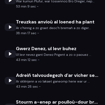
War kumun Plufur, war tossennoù Bro Dreger, nep...
53 min 9 sec -
Treuzkas anvioù al loened ha plant
Ar c'hinnig a zo graet deoc'h bremañ a zo diger...
38 min 17 sec -
Gwerz Denez, ul levr buhez
Ul levr nevez gant Denez Prigent a zo o paouez ...
43 min 12 sec -
Adreiñ talvoudegezh d'ar vicher sekretour.ez ti-kêr
Ar sklêrijenn a vo lakaet ganeomp herie war ur ...
43 min 28 sec -
Stourm a-enep ar poulloù-dour bras-bras