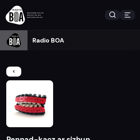
Radio BOA
Pennad-kaoz ar sizhun