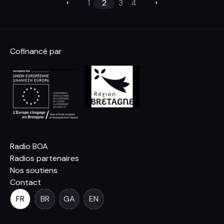
1
2
3
4
Cofinancé par
Radio BOA
Radios partenaires
Nos soutiens
Contact
FR
BR
GA
EN