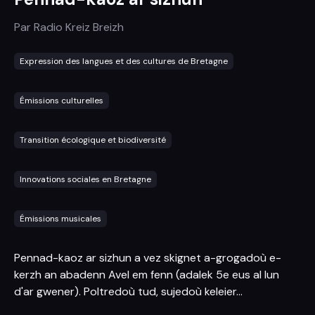
Par
Radio Kreiz Breizh
Expression des langues et des cultures de Bretagne
Émissions culturelles
Transition écologique et biodiversité
Innovations sociales en Bretagne
Émissions musicales
Pennad-kaoz ar sizhun a vez skignet a-grogadoù e-
kerzh an abadenn Avel em fenn (adalek 5e eus al lun
d'ar gwener). Poltredoù tud, sujedoù keleier...