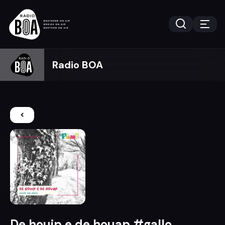
Radio BOA
De houip e de houap #gallo