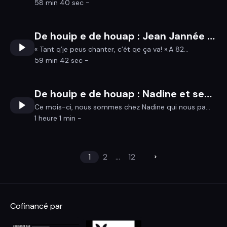
58 min 40 sec -
De houip e de houap : Jean Jannée « Tant q’je peus chanter, c’ét qe ça va! »
« Tant q’je peus chanter, c’ét qe ça va! ».A 82...
59 min 42 sec -
De houip e de houap : Nadine et ses mille métiers
Ce mois-ci, nous sommes chez Nadine qui nous pa...
1 heure 1 min -
1
2
...
12
Cofinancé par