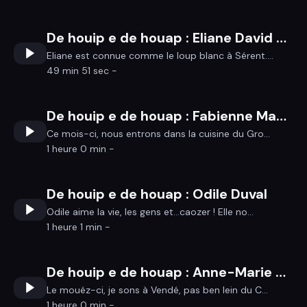
De houip e de houap : Eliane David de Srent/Sérent
Eliane est connue comme le loup blanc à Sérent....
49 min 51 sec -
De houip e de houap : Fabienne Mabon
Ce mois-ci, nous entrons dans la cuisine du Gro...
1 heure 0 min -
De houip e de houap : Odile Duval
Odile aime la vie, les gens et…caozer ! Elle no...
1 heure 1 min -
De houip e de houap : Anne-Marie et Annie Bertin
Le mouéz-ci, je sons à Vendé, pas ben lein du C...
1 heure 0 min -