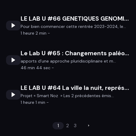
LE LAB U #66 GENETIQUES GENOMIQUE FONCTIONELLE ET BIOTECHNOLOGIES
Pour bien commencer cette rentrée 2023-2024, le...
1 heure 2 min -
Le Lab U #65 : Changements paléogéographiques et vestiges archéologiques côtiers en Bretagne durant l’Holocène moyen et récent
apports d’une approche pluridisciplinaire et m...
46 min 44 sec -
LE LAB U #64 La ville la nuit, représentations sociales et impact sur l’environnement
Projet « Smart Noz » Les 2 précédentes émis...
1 heure 1 min -
1
2
3