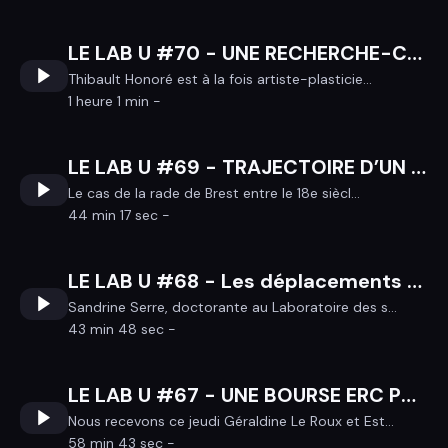
LE LAB U #70 - UNE RECHERCHE-CREATION EN ARTS PLASTIQUES SUR LA NOTION DE CATASTROPHE NATURELLE AU JAPON
Thibault Honoré est à la fois artiste-plasticie...
1 heure 1 min -
LE LAB U #69 - TRAJECTOIRE D’UN SOCIO-ECOSYSTEME A L’INTERFACE TERRE-MER
Le cas de la rade de Brest entre le 18e siècl...
44 min 17 sec -
LE LAB U #68 - Les déplacements du requin-taupe de la côte du Trégor
Sandrine Serre, doctorante au Laboratoire des s...
43 min 48 sec -
LE LAB U #67 - UNE BOURSE ERC POUR LE PROJET DE RECHERCHE OSPAPIK
Nous recevons ce jeudi Géraldine Le Roux et Est...
58 min 43 sec -