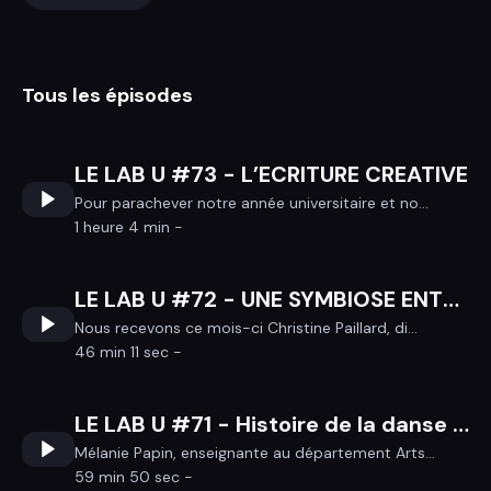
Tous les épisodes
LE LAB U #73 - L’ECRITURE CREATIVE
Pour parachever notre année universitaire et no...
1 heure 4 min -
LE LAB U #72 - UNE SYMBIOSE ENTRE UN COQUILLAGE ET SON PATHOGENE ET ENTRE ARTS ET SCIENCES
Nous recevons ce mois-ci Christine Paillard, di...
46 min 11 sec -
LE LAB U #71 - Histoire de la danse contemporaine en France, réhabilitation d’une période discrète mais décisive
Mélanie Papin, enseignante au département Arts...
59 min 50 sec -