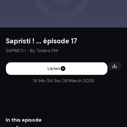
Sapristi ! ... épisode 17
SAPRISTI !
- By
Timbre FM
Listen
14 Min 54 Sec
28 March 2026
In this episode