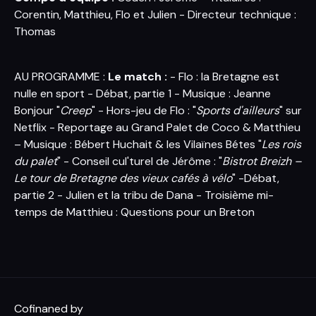
Corentin, Matthieu, Flo et Julien - Directeur technique :
Thomas
AU PROGRAMME :
Le match :
- Flo : la Bretagne est
nulle en sport - Débat, partie 1 - Musique : Jeanne
Bonjour "
Creep
" - Hors-jeu de Flo : "
Sports d'ailleurs
" sur
Netflix - Reportage au
Grand Palet
de Coco & Matthieu
– Musique : Bébert Huchait & les Vilaïnes Bétes "
Les rois
du palet
" - Conseil cul'turel de Jérôme : "
Bistrot Breizh –
Le tour de Bretagne des vieux cafés à vélo
" -Débat,
partie 2 - Julien et la tribu de Dana - Troisième mi-
temps de Matthieu : Questions pour un Breton
Cofinaned by