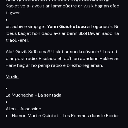
Kaojet vo a-zivout ar liammoùetre ar vuzik hag an efed
ti gwer.
eit achiv e vimp get
Yann Guicheteau
a Logunec'h. Ni
'beus kaojet hon daou a-ziàr benn Skol Diwan Baod ha
traoù-erell.
Ale ! Gozik 8e15 emañ ! Lakit ar son kreñvoc'h ! Tosteit
d'ar post radio. E selaou eh oc'h an abadenn Heklev an
Hañv hag àr ho pemp radio e brezhoneg emañ.
Muzik
:
La Muchacha - La sentada
Allen - Assassino
Hamon Martin Quintet - Les Pommes dans le Poirier