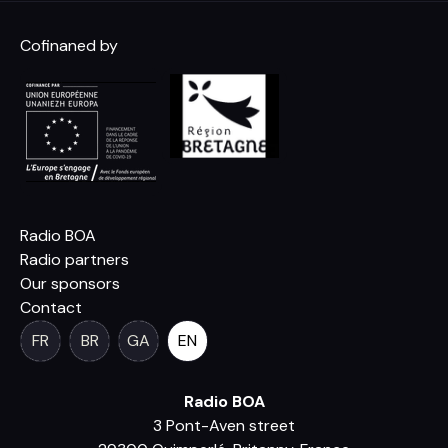
Cofinaned by
Radio BOA
Radio partners
Our sponsors
Contact
FR
BR
GA
EN
Radio BOA
3 Pont-Aven street