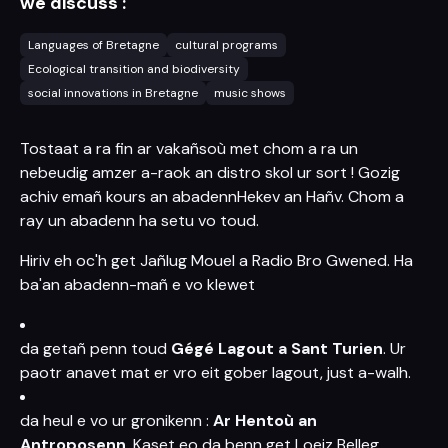
we discuss :
Languages of Bretagne
cultural programs
Ecological transition and biodiversity
social innovations in Bretagne
music shows
Tostaat a ra fin ar vakañsoù met chom a ra un
nebeudig amzer a-raok an distro skol ur sort ! Gozig
achiv emañ kours an abadennHekev an Hañv. Chom a
ray un abadenn ha setu vo toud.
Hiriv eh oc'h get Jañlug Mouel a Radio Bro Gwened. Ha
ba'an abadenn-mañ e vo klewet
da getañ penn toud
Gégé Lagout a Sant Turien
. Ur
paotr anavet mat er vro eit gober lagout, just a-walh.
da heul e vo ur gronikenn :
Ar Hentoù an
Antroposenn
. Kaset eo da benn get Loeiz Belleg.