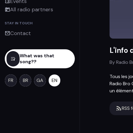
Events
All radio partners
STAY IN TOUCH
Contact
L'info 
What was that
song??
By
Radio 
Tous les j
FR
BR
GA
EN
Radio Bro
un élément 
RSS 