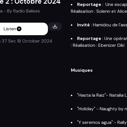
e 2 : Octobre 2024
Reportage
: Une escapa
ta
- By
Radio Balises
Réalisation : Solenn et Alice
Invité
: Hamidou de l'as
Listen
Reportage
: Une opéra
n 37 Sec
18 October 2024
: Réalisation : Ebenizer Diki
Musiques
"Hasta la Raiz"- Natalia
"Holiday" - Naughty by 
"Y seremos agua" - Rall