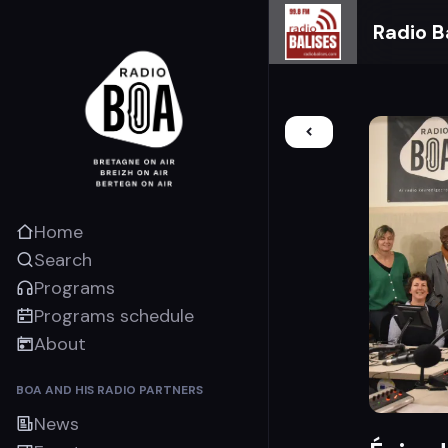
Radio B
Home
Search
Programs
Programs schedule
About
BOA AND HIS RADIO PARTNERS
News