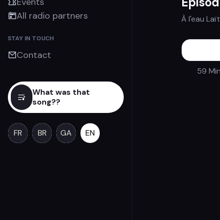
Épisod
Events
All radio partners
À l'eau Laï
STAY IN TOUCH
Contact
59 Mi
What was that
song??
FR
BR
GA
EN