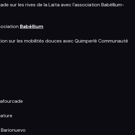
de sur les rives de la Laïta avec l'association Babéllium-
sociation
Babéllium
tion sur les mobilités douces avec Quimperlé Communauté
 Lafourcade
nature
y Barionuevo