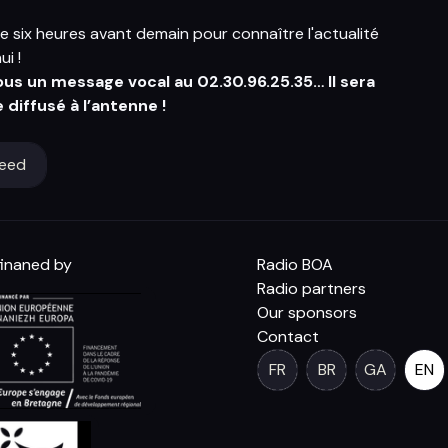
te six heures avant demain pour connaître l'actualité
ui !
ous un message vocal au 02.30.96.25.35… Il sera
diffusé à l’antenne !
feed
inaned by
Radio BOA
Radio partners
Our sponsors
Contact
FR
BR
GA
EN