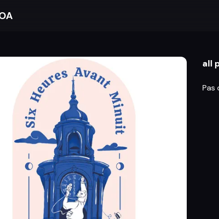
BOA
all
Pas 