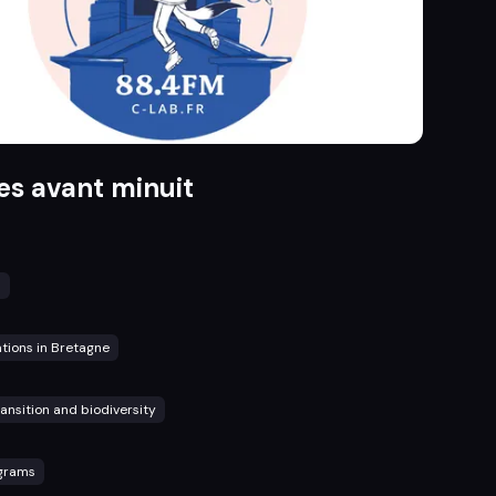
es avant minuit
s
ations in Bretagne
ransition and biodiversity
ograms