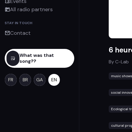
Events
All radio partners
STAY IN TOUCH
Contact
6 heur
What was that
song??
By
C-Lab
music show
FR
BR
GA
EN
social innov
Ecological t
cultural pr