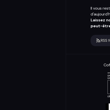
Il vous res
d'aujourd'h
Laissez n
peut-être 
RSS 
Cof