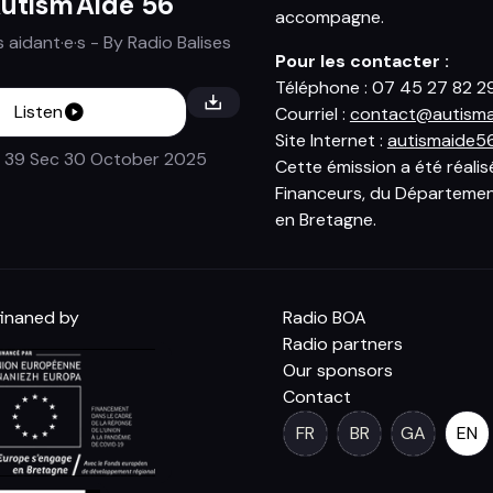
utism'Aide 56
accompagne.
 aidant·e·s
- By
Radio Balises
Pour les contacter :
Téléphone : 07 45 27 82 2
Listen
Courriel :
contact@autisma
Site Internet :
autismaide56
 39 Sec
30 October 2025
Cette émission a été réali
Financeurs, du Département 
en Bretagne.
inaned by
Radio BOA
Radio partners
Our sponsors
Contact
FR
BR
GA
EN