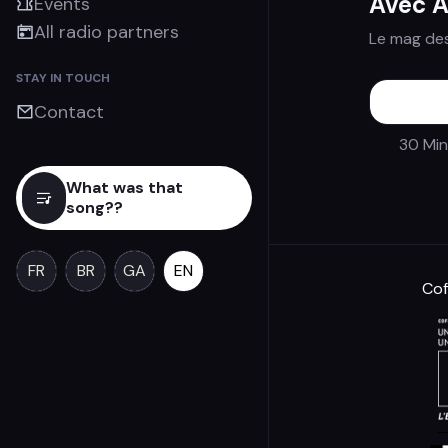
Avec A
Events
All radio partners
Le mag des
STAY IN TOUCH
Contact
30 Min
What was that
song??
FR
BR
GA
EN
Cof