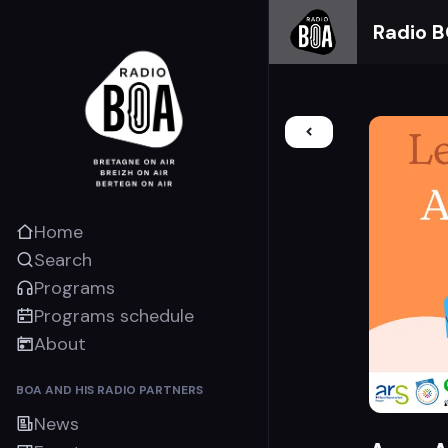
Radio 
Home
Search
Programs
Programs schedule
About
BOA AND HIS RADIO PARTNERS
News