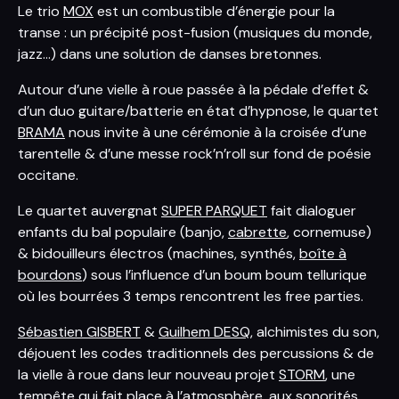
Le trio
MOX
est un combustible d’énergie pour la
transe : un précipité post-fusion (musiques du monde,
jazz...) dans une solution de danses bretonnes.
Autour d’une vielle à roue passée à la pédale d’effet &
d’un duo guitare/batterie en état d’hypnose, le quartet
BRAMA
nous invite à une cérémonie à la croisée d’une
tarentelle & d’une messe rock’n’roll sur fond de poésie
occitane.
Le quartet auvergnat
SUPER PARQUET
fait dialoguer
enfants du bal populaire (banjo,
cabrette
, cornemuse)
& bidouilleurs électros (machines, synthés,
boîte à
bourdons
) sous l’influence d’un boum boum tellurique
où les bourrées 3 temps rencontrent les free parties.
Sébastien GISBERT
&
Guilhem DESQ
, alchimistes du son,
déjouent les codes traditionnels des percussions & de
la vielle à roue dans leur nouveau projet
STORM
, une
tempête qui fait place à l’atmosphère, aux sonorités,