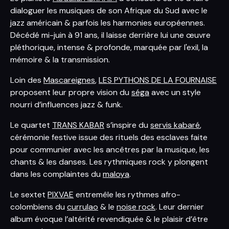
dialoguer les musiques de son Afrique du Sud avec le
jazz américain & parfois les harmonies européennes.
Décédé mi-juin à 91 ans, il laisse derrière lui une œuvre
pléthorique, intense & profonde, marquée par l'exil, la
mémoire & la transmission.
Loin des
Mascareignes
,
LES PYTHONS DE LA FOURNAISE
proposent leur propre vision du
séga
avec un style
nourri d’influences jazz & funk.
Le quartet
TRANS KABAR
s’inspire du
servis kabaré
,
cérémonie festive issue des rituels des esclaves faite
pour communier avec les ancêtres par la musique, les
chants & les danses. Les rythmiques rock y plongent
dans les complaintes du
maloya
.
Le sextet
PIXVAE
entremêle les rythmes afro-
colombiens du
currulao
& le
noise rock
. Leur dernier
album évoque l’altérité revendiquée & le plaisir d’être