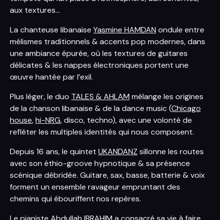
aux textures…
La chanteuse libanaise
Yasmine HAMDAN
ondule entre
mélismes traditionnels & accents pop modernes, dans
une ambiance épurée, où les textures de guitares
délicates & les nappes électroniques portent une
œuvre hantée par l’exil.
Plus léger, le duo
TALES & AHLAM
mélange les origines
de la chanson libanaise & de la dance music (
Chicago
house
,
hi-NRG
, disco, techno), avec une volonté de
refléter les multiples identités qui nous composent.
Depuis 16 ans, le quintet
UKANDANZ
sillonne les routes
avec son éthio-groove hypnotique & sa présence
scénique débridée. Guitare, sax, basse, batterie & voix
forment un ensemble ravageur empruntant des
chemins qui ébouriffent nos repères.
Le pianiste
Abdullah IBRAHIM
a consacré sa vie à faire