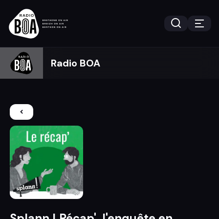
Radio BOA
Splann ! Récap', l'enquête en