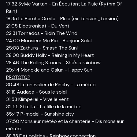
17:32 Sylvie Vartan - En Écoutant La Pluie (Rythm Of
Rain)
18:35 Le Perche Oreille - Pluie (ex-tension_torsion)
21:05 Electronicat - Du Vent
22:31 Tornados - Ridin The Wind
24:00 Monsieur Mo Rio - Bonjour Soleil
25:08 Zathura - Smash The Sun!
28:00 Buddy Holly - Raining In My Heart
28:46 The Rolling Stones - She's a rainbow
29:44 Monokle and Galun - Happy Sun
PROTOTOP
30:48 Le chevalier de Rinchy - La météo
31:18 Audace - Sous le soleil
31:53 Klimperei - Vive le vent
32:55 Sttellla - La fille de la météo
35:47 P-model - Sunshine city
37:50 Monsieur météo et la chanterie - Dis monsieur
météo
38:33 Dat politics - Rainbow connection