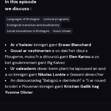
In this episode
we discuss :
Languages of Bretagne
cultural programs
Ecological transition and biodiversity
social innovations in Bretagne
music shows
Ar c'heleier
kinniget gant
Erwan Blanchard
Gouel ar vezhinerien
a vo dalc'het disul e
Plougerne, muioc'h a ditouroù gant
Elen Kariou
a zo
bet goulennetaet gant Ifig Kalvez
Ur valeadenn
diwar-benn plant ha lapoused an aod
a vo kinniget gant
Nikolas Lonkle
e Gwiseni dimerc'her
An diskouezadeg "Babigoù e dantelezh" e Ti ar roued
brodet e Plouenan kinniget gant
Kristian Gallik hag
Yvonne Olivier