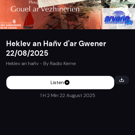
Heklev an Hañv d'ar Gwener
22/08/2025
Heklev an hañv
- By
Radio Kerne
Listen
1 H 2 Min
22 August 2025