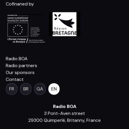
Cofinaned by
Radio BOA
Radio partners
Our sponsors
Contact
FR
BR
GA
EN
Radio BOA
3 Pont-Aven street
29300 Quimperlé, Britanny, France