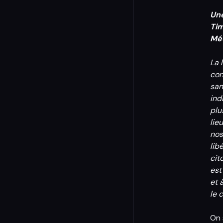
Une
Tim
Méd
La 
con
san
ind
plu
lie
nos
lib
cit
est
et 
le 
On 