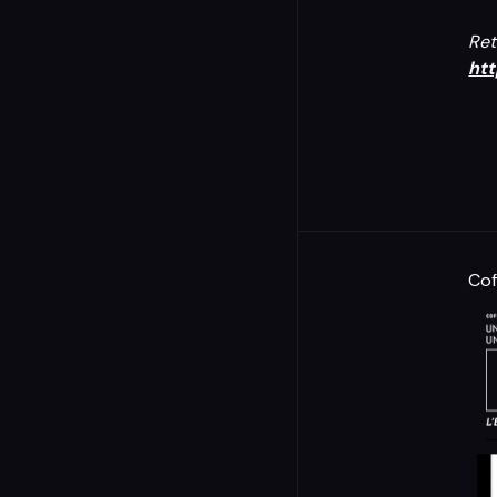
Ret
htt
Cof