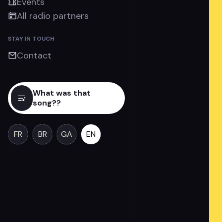
Events
All radio partners
STAY IN TOUCH
Contact
What was that
song??
FR
BR
GA
EN