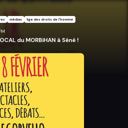
ves
médias
lige des droits de l'homme
 FM
OCAL du MORBiHAN à Séné !