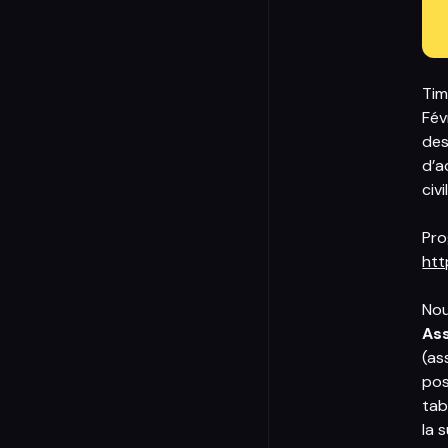
Tim
Fév
des
d’a
civ
Pro
htt
Nou
As
(as
pos
tab
la s