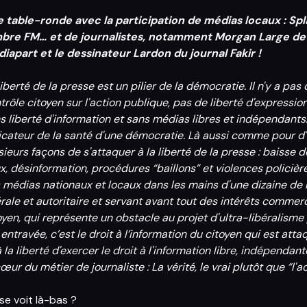
 table-ronde avec la participation de médias locaux : S
bre FM… et de journalistes, notamment Morgan Large de 
iapart et le dessinateur Lardon du journal Fakir !
liberté de la presse est un pilier de la démocratie. Il n'y a pa
trôle citoyen sur l'action publique, pas de liberté d'express
s liberté d'information et sans médias libres et indépendants.
icateur de la santé d'une démocratie. Là aussi comme pour d'au
sieurs façons de s'attaquer à la liberté de la presse : baisse 
ux, désinformation, procédures “baillons” et violences policiè
 médias nationaux et locaux dans les mains d'une dizaine de 
érale et autoritaire et servant avant tout des intérêts commerci
oyen, qui représente un obstacle au projet d'ultra-libéralisme 
 entravée, c’est le droit à l’information du citoyen qui est at
à la liberté d'exercer le droit à l'information libre, indépendan
cœur du métier de journaliste : La vérité, le vrai plutôt que “l'
se voit là-bas ?