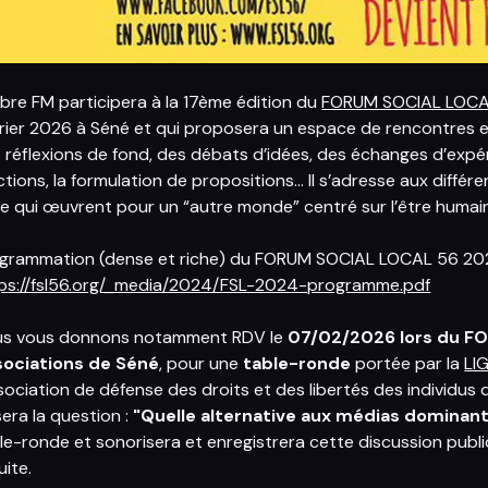
bre FM participera à la 17ème édition du
FORUM SOCIAL LOCA
rier 2026 à Séné et qui proposera un espace de rencontres 
 réflexions de fond, des débats d’idées, des échanges d’expér
ctions, la formulation de propositions… Il s’adresse aux diffé
ile qui œuvrent pour un “autre monde” centré sur l’être humain 
grammation (dense et riche) du FORUM SOCIAL LOCAL 56 20
ps://fsl56.org/_media/2024/FSL-2024-programme.pdf
s vous donnons notamment RDV le
07/02/2026 lors du FOR
sociations de Séné
, pour une
table-ronde
portée par la
LI
sociation de défense des droits et des libertés des individus d
era la question :
"Quelle alternative aux médias dominant
le-ronde et sonorisera et enregistrera cette discussion publiq
uite.