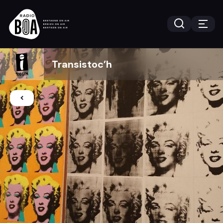
Transistoc’h