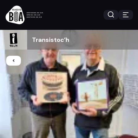
Transistoc’h