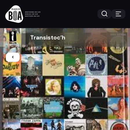
Transistoc’h