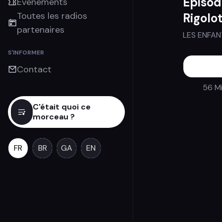
Épisod
Évènements
Toutes les radios
Rigolo
partenaires
LES ENFAN
S'INFORMER
Contact
56 Mi
C'était quoi ce
morceau ?
FR
BR
GA
EN