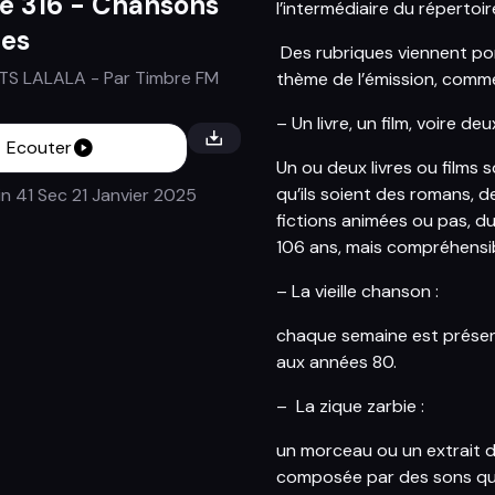
e 316 - Chansons
l’intermédiaire du répertoi
tes
Des rubriques viennent pon
TS LALALA
- Par
Timbre FM
thème de l’émission, comme
– Un livre, un film, voire 
Ecouter
Un ou deux livres ou films 
qu’ils soient des romans, d
n 41 Sec
21 Janvier 2025
fictions animées ou pas, du
106 ans, mais compréhensib
– La vieille chanson :
chaque semaine est présen
aux années 80.
– La zique zarbie :
un morceau ou un extrait d’
composée par des sons qu’o