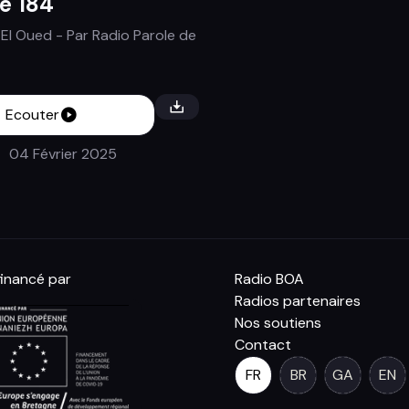
e 184
 El Oued
- Par
Radio Parole de
Ecouter
04 Février 2025
inancé par
Radio BOA
Radios partenaires
Nos soutiens
Contact
FR
BR
GA
EN