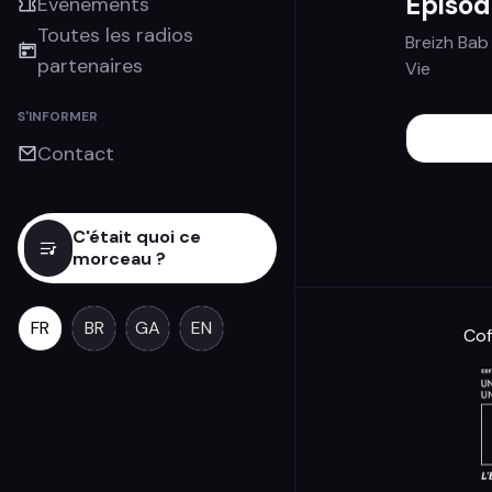
Épisod
Évènements
Toutes les radios
Breizh Bab
partenaires
Vie
S'INFORMER
Contact
C'était quoi ce
morceau ?
FR
BR
GA
EN
Cof