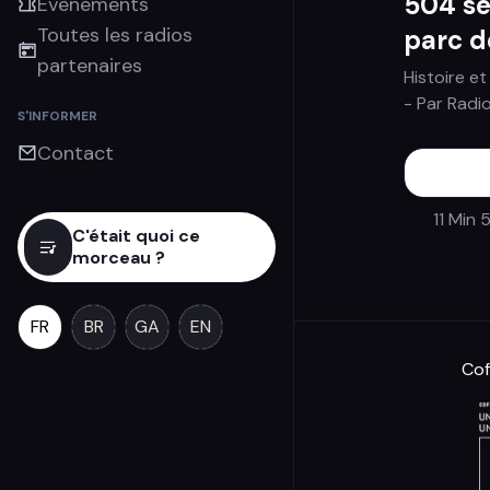
504 se
Évènements
Toutes les radios
parc d
partenaires
Histoire e
- Par
Radio
S'INFORMER
Contact
11 Min 
C'était quoi ce
morceau ?
FR
BR
GA
EN
Cof