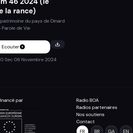
m 46 2024 (le
e la rance)
t patrimoine du pays de Dinard
 Parole de Vie
Ecouter
50 Sec
06 Novembre 2024
inancé par
Radio BOA
Radios partenaires
Nos soutiens
Contact
FR
BR
GA
EN