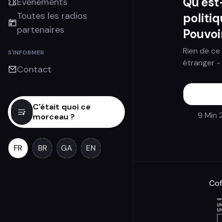
Qu'est
Évènements
Toutes les radios
politiq
partenaires
Pouvoi
Rien de ce
S'INFORMER
étranger
-
Contact
C'était quoi ce
9 Min 
morceau ?
FR
BR
GA
EN
Cof